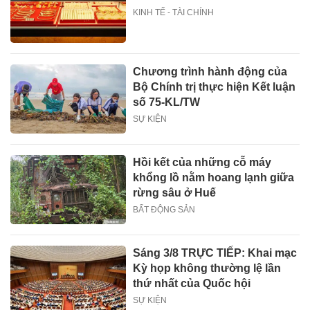
KINH TẾ - TÀI CHÍNH
Chương trình hành động của
Bộ Chính trị thực hiện Kết luận
số 75-KL/TW
SỰ KIỆN
Hồi kết của những cỗ máy
khổng lồ nằm hoang lạnh giữa
rừng sâu ở Huế
BẤT ĐỘNG SẢN
Sáng 3/8 TRỰC TIẾP: Khai mạc
Kỳ họp không thường lệ lần
thứ nhất của Quốc hội
SỰ KIỆN