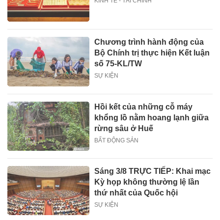
KINH TẾ - TÀI CHÍNH
Chương trình hành động của
Bộ Chính trị thực hiện Kết luận
số 75-KL/TW
SỰ KIỆN
Hồi kết của những cỗ máy
khổng lồ nằm hoang lạnh giữa
rừng sâu ở Huế
BẤT ĐỘNG SẢN
Sáng 3/8 TRỰC TIẾP: Khai mạc
Kỳ họp không thường lệ lần
thứ nhất của Quốc hội
SỰ KIỆN