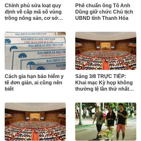
Chính phủ sửa loạt quy
Phê chuẩn ông Tô Anh
định về cấp mã số vùng
Dũng giữ chức Chủ tịch
trồng nông sản, cơ sở
UBND tỉnh Thanh Hóa
đóng gói
Cách gia hạn bảo hiểm y
Sáng 3/8 TRỰC TIẾP:
tế đơn giản, ai cũng nên
Khai mạc Kỳ họp không
biết
thường lệ lần thứ nhất
của Quốc hội