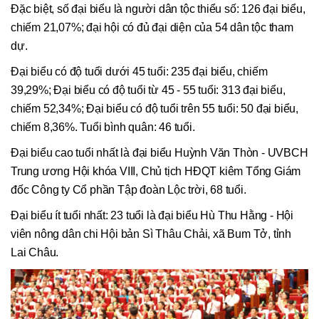
Đặc biệt, số đại biểu là người dân tộc thiểu số: 126 đại biểu,
chiếm 21,07%; đại hội có đủ đại diện của 54 dân tộc tham
dự.
Đại biểu có độ tuổi dưới 45 tuổi: 235 đại biểu, chiếm
39,29%; Đại biểu có độ tuổi từ 45 - 55 tuổi: 313 đại biểu,
chiếm 52,34%; Đại biểu có độ tuổi trên 55 tuổi: 50 đại biểu,
chiếm 8,36%. Tuổi bình quân: 46 tuổi.
Đại biểu cao tuổi nhất là đại biểu Huỳnh Văn Thòn - UVBCH
Trung ương Hội khóa VIII, Chủ tịch HĐQT kiêm Tổng Giám
đốc Công ty Cổ phần Tập đoàn Lộc trời, 68 tuổi.
Đại biểu ít tuổi nhất: 23 tuổi là đại biểu Hù Thu Hằng - Hội
viên nông dân chi Hội bản Sì Thâu Chải, xã Bum Tở, tỉnh
Lai Châu.