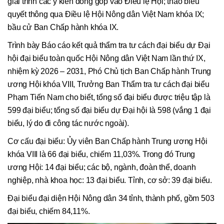
giải trình các ý kiến đóng góp vào Điều lệ Hội; thảo biểu
quyết thông qua Điều lệ Hội Nông dân Việt Nam khóa IX;
bầu cử Ban Chấp hành khóa IX.
Trình bày Báo cáo kết quả thẩm tra tư cách đại biểu dự Đại
hội đại biểu toàn quốc Hội Nông dân Việt Nam lần thứ IX,
nhiệm kỳ 2026 – 2031, Phó Chủ tịch Ban Chấp hành Trung
ương Hội khóa VIII, Trưởng Ban Thẩm tra tư cách đại biểu
Phạm Tiến Nam cho biết, tổng số đại biểu được triệu tập là
599 đại biểu; tổng số đại biểu dự Đại hội là 598 (vắng 1 đại
biểu, lý do đi công tác nước ngoài).
Cơ cấu đại biểu: Ủy viên Ban Chấp hành Trung ương Hội
khóa VIII là 66 đại biểu, chiếm 11,03%. Trong đó Trung
ương Hội: 14 đại biểu; các bộ, ngành, đoàn thể, doanh
nghiệp, nhà khoa học: 13 đại biểu. Tỉnh, cơ sở: 39 đại biểu.
Đại biểu đại diện Hội Nông dân 34 tỉnh, thành phố, gồm 503
đại biểu, chiếm 84,11%.