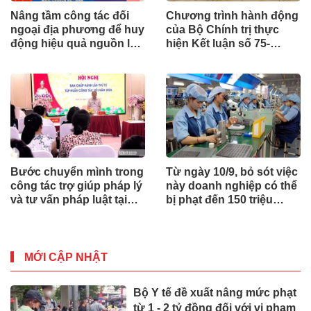
Nâng tầm công tác đối
Chương trình hành động
ngoại địa phương để huy
của Bộ Chính trị thực
động hiệu quả nguồn lực
hiện Kết luận số 75-
quốc tế
KL/TW
Bước chuyển mình trong
Từ ngày 10/9, bỏ sót việc
công tác trợ giúp pháp lý
này doanh nghiệp có thể
và tư vấn pháp luật tại
bị phạt đến 150 triệu
Nghệ An
đồng
MỚI CẬP NHẬT
Bộ Y tế đề xuất nâng mức phạt
từ 1 - 2 tỷ đồng đối với vi phạm