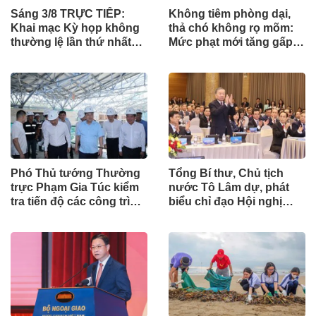
Sáng 3/8 TRỰC TIẾP:
Không tiêm phòng dại,
Khai mạc Kỳ họp không
thả chó không rọ mõm:
thường lệ lần thứ nhất
Mức phạt mới tăng gấp
của Quốc hội
nhiều lần
Phó Thủ tướng Thường
Tổng Bí thư, Chủ tịch
trực Phạm Gia Túc kiểm
nước Tô Lâm dự, phát
tra tiến độ các công trình
biểu chỉ đạo Hội nghị
phục vụ APEC 2027
Ngoại giao lần thứ 33