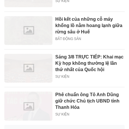
SỰ KIỆN
Hồi kết của những cỗ máy
khổng lồ nằm hoang lạnh giữa
rừng sâu ở Huế
BẤT ĐỘNG SẢN
Sáng 3/8 TRỰC TIẾP: Khai mạc
Kỳ họp không thường lệ lần
thứ nhất của Quốc hội
SỰ KIỆN
Phê chuẩn ông Tô Anh Dũng
giữ chức Chủ tịch UBND tỉnh
Thanh Hóa
SỰ KIỆN