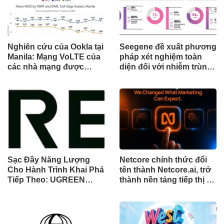
Nghiên cứu của Ookla tại
Seegene đề xuất phương
Manila: Mạng VoLTE của
pháp xét nghiệm toàn
các nhà mạng được
diện đối với nhiễm trùng
chứng minh vượt trội
đường sinh sản thông
hơn các ứng dụng OTT
qua Nghiên cứu lâm
về chất lượng và độ tin
sàng một triệu ca toàn
cậy của cuộc gọi thoại
cầu (GMCS)
Sạc Đầy Năng Lượng
Netcore chính thức đổi
Cho Hành Trình Khai Phá
tên thành Netcore.ai, trở
Tiếp Theo: UGREEN
thành nền tảng tiếp thị tự
Công Bố Bộ Sưu Tập
động bằng AI đầu tiên
Honkai: Star Rail Chính
chia sẻ trách nhiệm tăng
Thức Tại Đông Nam Á
trưởng khách hàng