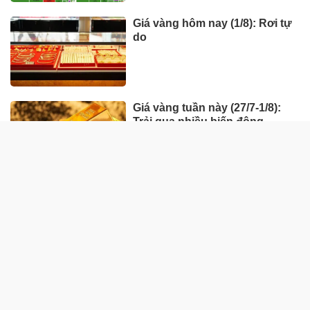
Giá vàng hôm nay (1/8): Rơi tự
do
Giá vàng tuần này (27/7-1/8):
Trải qua nhiều biến động
HÀNG HÓA - THỊ TRƯỜNG
TP Hồ Chí Minh nhân rộng
'Tick xanh trách nhiệm' bữa ăn
học đường