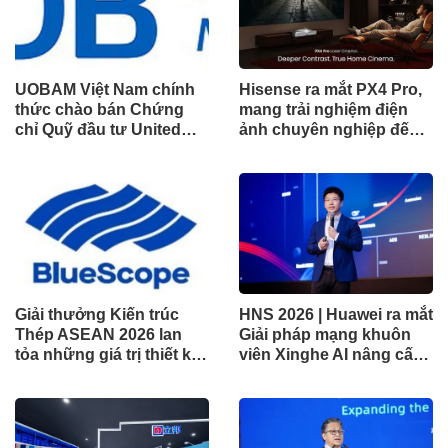
UOBAM Việt Nam chính
Hisense ra mắt PX4 Pro,
thức chào bán Chứng
mang trải nghiệm điện
chỉ Quỹ đầu tư United
ảnh chuyên nghiệp đến
Dòng Tiền Linh Hoạt
không gian gia đình
(UMMF)
Giải thưởng Kiến trúc
HNS 2026 | Huawei ra mắt
Thép ASEAN 2026 lan
Giải pháp mạng khuôn
tỏa những giá trị thiết kế
viên Xinghe AI nâng cấp
xuất sắc qua hợp tác khu
cho khu vực Nam Phi
vực