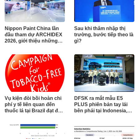
Nippon Paint China lần
Sau khi thâm nhập thị
đầu tham dự ARCHIDEX
trường, bước tiếp theo là
2026, giới thiệu những
gì?
đổi mới cho các ngành
công nghiệp
Vụ kiện đòi bồi hoàn chi
DFSK ra mắt mẫu E5
phí y tế liên quan đến
PLUS phiên bản tay lái
thuốc lá tại Brazil đạt đến
bên phải tại Indonesia,
cột mốc quan trọng khi
đánh dấu cột mốc mới
tòa án chuẩn bị ra phán
trong hành trình mở rộng
quyết.
toàn cầu