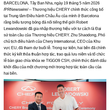
BARCELONA, Tây Ban Nha, ngày 19 tháng 5 năm 2026
/PRNewswire/ -- Thương hiệu CHERY chính thức công bố
tại Trung tâm Điều hành Châu Âu của mình ở Barcelona
rằng biểu tượng bóng đá nổi tiếng thế giới Robert
Lewandowski đã gia nhập thương hiệu với tư cách là Đại
sứ toàn cầu của Thương hiệu CHERY. Zhu Shaodong, Phó
chủ tịch điều hành của Chery International, CEO của Khu
vực EU, đã tham dự buổi lễ. Trong sự kiện, hai bên đã chính
thức ký kết thỏa thuận hợp tác, trao quà lưu niệm và tổ chức
lễ bàn giao chìa khóa xe TIGGO9 CSH, chính thức đánh dấu
khởi đầu của một chương mới trong hợp tác toàn cầu của
hai bên.