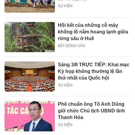
SỰ KIỆN
Hồi kết của những cỗ máy
khổng lồ nằm hoang lạnh giữa
rừng sâu ở Huế
BẤT ĐỘNG SẢN
Sáng 3/8 TRỰC TIẾP: Khai mạc
Kỳ họp không thường lệ lần
thứ nhất của Quốc hội
SỰ KIỆN
Phê chuẩn ông Tô Anh Dũng
giữ chức Chủ tịch UBND tỉnh
Thanh Hóa
SỰ KIỆN