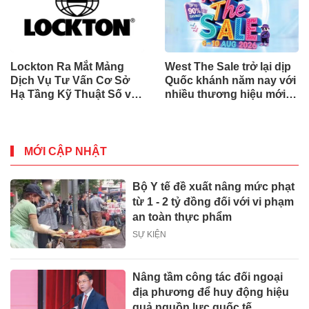
Lockton Ra Mắt Mảng
West The Sale trở lại dịp
Dịch Vụ Tư Vấn Cơ Sở
Quốc khánh năm nay với
Hạ Tầng Kỹ Thuật Số và
nhiều thương hiệu mới,
Trung Tâm Dữ Liệu Toàn
phần thưởng và ưu đãi
Cầu
mua sắm lên tới 90% tại
IMM và Westgate
MỚI CẬP NHẬT
Bộ Y tế đề xuất nâng mức phạt
từ 1 - 2 tỷ đồng đối với vi phạm
an toàn thực phẩm
SỰ KIỆN
Nâng tầm công tác đối ngoại
địa phương để huy động hiệu
quả nguồn lực quốc tế