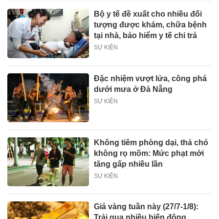
Bộ y tế đề xuất cho nhiều đối
tượng được khám, chữa bệnh
tại nhà, bảo hiểm y tế chi trả
SỰ KIỆN
Đặc nhiệm vượt lửa, công phá
dưới mưa ở Đà Nẵng
SỰ KIỆN
Không tiêm phòng dại, thả chó
không rọ mõm: Mức phạt mới
tăng gấp nhiều lần
SỰ KIỆN
Giá vàng tuần này (27/7-1/8):
Trải qua nhiều biến động