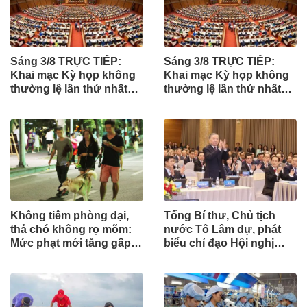
Sáng 3/8 TRỰC TIẾP:
Sáng 3/8 TRỰC TIẾP:
Khai mạc Kỳ họp không
Khai mạc Kỳ họp không
thường lệ lần thứ nhất
thường lệ lần thứ nhất
của Quốc hội
của Quốc hội
Không tiêm phòng dại,
Tổng Bí thư, Chủ tịch
thả chó không rọ mõm:
nước Tô Lâm dự, phát
Mức phạt mới tăng gấp
biểu chỉ đạo Hội nghị
nhiều lần
Ngoại giao lần thứ 33