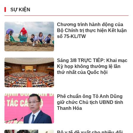
SỰ KIỆN
Chương trình hành động của
Bộ Chính trị thực hiện Kết luận
số 75-KL/TW
Sáng 3/8 TRỰC TIẾP: Khai mạc
Kỳ họp không thường lệ lần
thứ nhất của Quốc hội
Phê chuẩn ông Tô Anh Dũng
giữ chức Chủ tịch UBND tỉnh
Thanh Hóa
Bộ y tế đề xuất cho nhiều đối