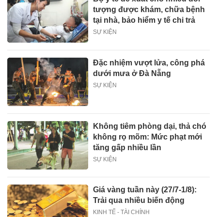
tượng được khám, chữa bệnh
tại nhà, bảo hiểm y tế chi trả
SỰ KIỆN
Đặc nhiệm vượt lửa, công phá
dưới mưa ở Đà Nẵng
SỰ KIỆN
Không tiêm phòng dại, thả chó
không rọ mõm: Mức phạt mới
tăng gấp nhiều lần
SỰ KIỆN
Giá vàng tuần này (27/7-1/8):
Trải qua nhiều biến động
KINH TẾ - TÀI CHÍNH