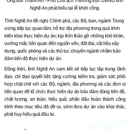
Ông Bùi Thanh An - Phó Chủ tịch Thường trực UBND tỉnh
Nghệ An phát biểu tại lễ khởi công.
Tỉnh Nghệ An đề nghị Chính phủ, các Bộ, ban, ngành Trung
ương tiếp tục quan tâm, hỗ trợ địa phương trong quá trình
triển khai thực hiện dự án; kịp thời tháo gỡ những khó khăn,
vướng mắc liên quan đến nguồn vốn, đất đai, vật liệu xây
dựng, quốc phòng và các thủ tục chuyên ngành nhằm bảo
đảm tiến độ thực hiện dự án.
Đồng thời, tỉnh Nghệ An cam kết sẽ tiếp tục tập trung lãnh
đạo, chỉ đạo quyết liệt; tăng cường kiểm tra, giám sát; phối
hợp chặt chẽ với các Bộ, ngành, địa phương và các đơn vị
liên quan để tổ chức thực hiện dự án bảo đảm đúng tiến độ,
chất lượng, an toàn, hiệu quả; phấn đấu hoàn thành công
trình theo mục tiêu đã đề ra, sớm đưa dự án vào khai thác,
phát huy hiệu quả đầu tư.