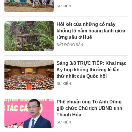
SỰ KIỆN
Hồi kết của những cỗ máy
khổng lồ nằm hoang lạnh giữa
rừng sâu ở Huế
BẤT ĐỘNG SẢN
Sáng 3/8 TRỰC TIẾP: Khai mạc
Kỳ họp không thường lệ lần
thứ nhất của Quốc hội
SỰ KIỆN
Phê chuẩn ông Tô Anh Dũng
giữ chức Chủ tịch UBND tỉnh
Thanh Hóa
SỰ KIỆN