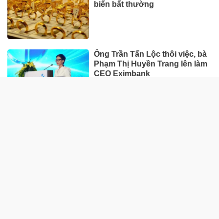
biến bất thường
Ông Trần Tấn Lộc thôi việc, bà
Phạm Thị Huyền Trang lên làm
CEO Eximbank
HÀNG HÓA - THỊ TRƯỜNG
TP Hồ Chí Minh nhân rộng
'Tick xanh trách nhiệm' bữa ăn
học đường
Nhà máy sản xuất ván tre 3.200
tỷ mở đường đưa cây tre Việt