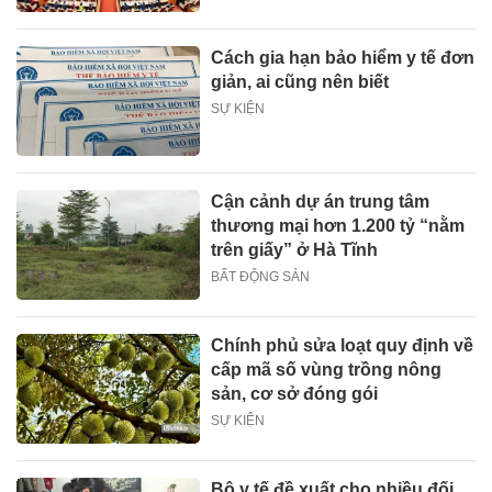
Cách gia hạn bảo hiểm y tế đơn
giản, ai cũng nên biết
SỰ KIỆN
Cận cảnh dự án trung tâm
thương mại hơn 1.200 tỷ “nằm
trên giấy” ở Hà Tĩnh
BẤT ĐỘNG SẢN
Chính phủ sửa loạt quy định về
cấp mã số vùng trồng nông
sản, cơ sở đóng gói
SỰ KIỆN
Bộ y tế đề xuất cho nhiều đối