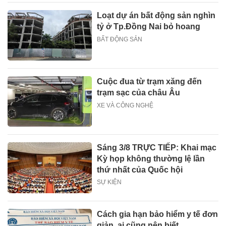
Loạt dự án bất động sản nghìn
tỷ ở Tp.Đồng Nai bỏ hoang
BẤT ĐỘNG SẢN
Cuộc đua từ trạm xăng đến
trạm sạc của châu Âu
XE VÀ CÔNG NGHỆ
Sáng 3/8 TRỰC TIẾP: Khai mạc
Kỳ họp không thường lệ lần
thứ nhất của Quốc hội
SỰ KIỆN
Cách gia hạn bảo hiểm y tế đơn
giản, ai cũng nên biết