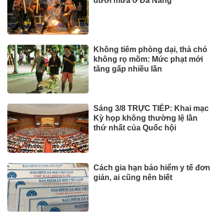
dưới mưa ở Đà Nẵng
Không tiêm phòng dại, thả chó
không rọ mõm: Mức phạt mới
tăng gấp nhiều lần
Sáng 3/8 TRỰC TIẾP: Khai mạc
Kỳ họp không thường lệ lần
thứ nhất của Quốc hội
Cách gia hạn bảo hiểm y tế đơn
giản, ai cũng nên biết