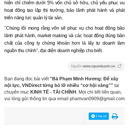
hiện chỉ chiếm dưới 5% vốn chủ sở hữu, chủ yếu phục vụ
hoạt động tạo lập thị trường, bảo lãnh phát hành và phát
triển năng lực quản lý tài sản.
"Chúng tôi mong rằng vốn sẽ phục vụ cho hoạt động bảo
lãnh phát hành, market making và các hoạt động đúng bản
chất của công ty chứng khoán hơn là lấy tự doanh làm
nguồn thu chính", đại diện doanh nghiệp cho biết.
Nguồn
www.nguoiduatin.vn
Bạn đang đọc bài viết
"Bà Phạm Minh Hương: Để xây
nội lực, VNDirect từng bỏ lỡ nhiều “cơ hội vàng”"
tại
chuyên mục
KINH TẾ - TÀI CHÍNH
. Mọi chi tiết liên quan,
vui lòng gửi thông tin qua email
phamvan0909@gmail.com
Chia sẻ