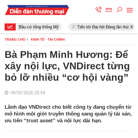
Bầu cử tổng thống Mỹ
Tiến tới Đại hội Đảng lần thứ XIII
TRANG CHỦ
KINH TẾ - TÀI CHÍNH
Bà Phạm Minh Hương: Để
xây nội lực, VNDirect từng
bỏ lỡ nhiều “cơ hội vàng”
18/05/2026 20:34
Lãnh đạo VNDirect cho biết công ty đang chuyển từ
mô hình môi giới truyền thống sang quản lý tài sản,
ưu tiên “trust asset” và nội lực dài hạn.