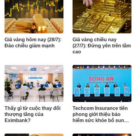
Giá vàng hôm nay (28/7):
Giá vàng chiều nay
Đảo chiều giảm mạnh
(27/7): Đứng yên trên tầm
cao
Thấy gì từ cuộc thay đổi
Techcom Insurance tiên
thượng tầng của
phong giới thiệu bảo
Eximbank?
hiểm sức khỏe bổ sung
BHYT tại Việt Nam