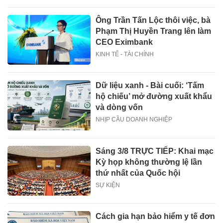
Ông Trần Tấn Lộc thôi việc, bà
Phạm Thị Huyền Trang lên làm
CEO Eximbank
KINH TẾ - TÀI CHÍNH
Dữ liệu xanh - Bài cuối: ‘Tấm
hộ chiếu’ mở đường xuất khẩu
và dòng vốn
NHỊP CẦU DOANH NGHIỆP
Sáng 3/8 TRỰC TIẾP: Khai mạc
Kỳ họp không thường lệ lần
thứ nhất của Quốc hội
SỰ KIỆN
Cách gia hạn bảo hiểm y tế đơn