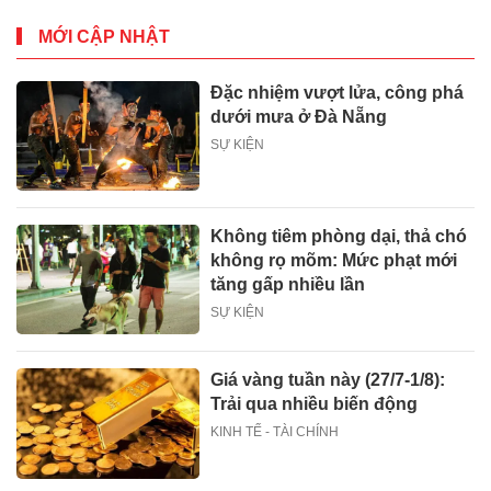
MỚI CẬP NHẬT
Đặc nhiệm vượt lửa, công phá
dưới mưa ở Đà Nẵng
SỰ KIỆN
Không tiêm phòng dại, thả chó
không rọ mõm: Mức phạt mới
tăng gấp nhiều lần
SỰ KIỆN
Giá vàng tuần này (27/7-1/8):
Trải qua nhiều biến động
KINH TẾ - TÀI CHÍNH