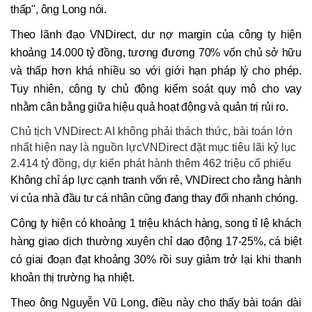
thấp", ông Long nói.
Theo lãnh đạo VNDirect, dư nợ margin của công ty hiện
khoảng 14.000 tỷ đồng, tương đương 70% vốn chủ sở hữu
và thấp hơn khá nhiều so với giới hạn pháp lý cho phép.
Tuy nhiên, công ty chủ động kiểm soát quy mô cho vay
nhằm cân bằng giữa hiệu quả hoạt động và quản trị rủi ro.
Chủ tịch VNDirect: AI không phải thách thức, bài toán lớn
nhất hiện nay là nguồn lựcVNDirect đặt mục tiêu lãi kỷ lục
2.414 tỷ đồng, dự kiến phát hành thêm 462 triệu cổ phiếu
Không chỉ áp lực cạnh tranh vốn rẻ, VNDirect cho rằng hành
vi của nhà đầu tư cá nhân cũng đang thay đổi nhanh chóng.
Công ty hiện có khoảng 1 triệu khách hàng, song tỉ lệ khách
hàng giao dịch thường xuyên chỉ dao động 17-25%, cá biệt
có giai đoạn đạt khoảng 30% rồi suy giảm trở lại khi thanh
khoản thị trường hạ nhiệt.
Theo ông Nguyễn Vũ Long, điều này cho thấy bài toán dài