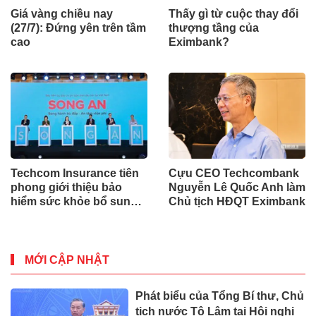
Giá vàng chiều nay
Thấy gì từ cuộc thay đổi
(27/7): Đứng yên trên tầm
thượng tầng của
cao
Eximbank?
Techcom Insurance tiên
Cựu CEO Techcombank
phong giới thiệu bảo
Nguyễn Lê Quốc Anh làm
hiểm sức khỏe bổ sung
Chủ tịch HĐQT Eximbank
BHYT tại Việt Nam
MỚI CẬP NHẬT
Phát biểu của Tổng Bí thư, Chủ
tịch nước Tô Lâm tại Hội nghị