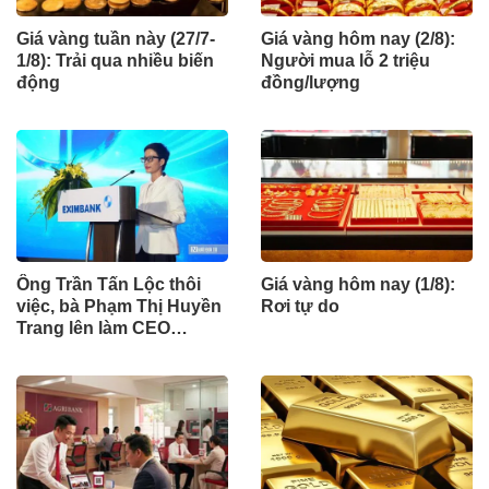
Giá vàng tuần này (27/7-
Giá vàng hôm nay (2/8):
1/8): Trải qua nhiều biến
Người mua lỗ 2 triệu
động
đồng/lượng
Ông Trần Tấn Lộc thôi
Giá vàng hôm nay (1/8):
việc, bà Phạm Thị Huyền
Rơi tự do
Trang lên làm CEO
Eximbank