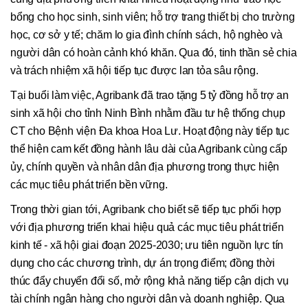
bổng cho học sinh, sinh viên; hỗ trợ trang thiết bị cho trường
học, cơ sở y tế; chăm lo gia đình chính sách, hộ nghèo và
người dân có hoàn cảnh khó khăn. Qua đó, tinh thần sẻ chia
và trách nhiệm xã hội tiếp tục được lan tỏa sâu rộng.
Tại buổi làm việc, Agribank đã trao tặng 5 tỷ đồng hỗ trợ an
sinh xã hội cho tỉnh Ninh Bình nhằm đầu tư hệ thống chụp
CT cho Bệnh viện Đa khoa Hoa Lư. Hoạt động này tiếp tục
thể hiện cam kết đồng hành lâu dài của Agribank cùng cấp
ủy, chính quyền và nhân dân địa phương trong thực hiện
các mục tiêu phát triển bền vững.
Trong thời gian tới, Agribank cho biết sẽ tiếp tục phối hợp
với địa phương triển khai hiệu quả các mục tiêu phát triển
kinh tế - xã hội giai đoạn 2025-2030; ưu tiên nguồn lực tín
dụng cho các chương trình, dự án trọng điểm; đồng thời
thúc đẩy chuyển đổi số, mở rộng khả năng tiếp cận dịch vụ
tài chính ngân hàng cho người dân và doanh nghiệp. Qua