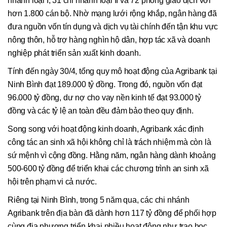
nhánh loại I, 31 chi nhánh loại II và 72 phòng giao dịch với
hơn 1.800 cán bộ. Nhờ mạng lưới rộng khắp, ngân hàng đã
đưa nguồn vốn tín dụng và dịch vụ tài chính đến tận khu vực
nông thôn, hỗ trợ hàng nghìn hộ dân, hợp tác xã và doanh
nghiệp phát triển sản xuất kinh doanh.
Tính đến ngày 30/4, tổng quy mô hoạt động của Agribank tại
Ninh Bình đạt 189.000 tỷ đồng. Trong đó, nguồn vốn đạt
96.000 tỷ đồng, dư nợ cho vay nền kinh tế đạt 93.000 tỷ
đồng và các tỷ lệ an toàn đều đảm bảo theo quy định.
Song song với hoạt động kinh doanh, Agribank xác định
công tác an sinh xã hội không chỉ là trách nhiệm mà còn là
sứ mệnh vì cộng đồng. Hằng năm, ngân hàng dành khoảng
500-600 tỷ đồng để triển khai các chương trình an sinh xã
hội trên phạm vi cả nước.
Riêng tại Ninh Bình, trong 5 năm qua, các chi nhánh
Agribank trên địa bàn đã dành hơn 117 tỷ đồng để phối hợp
cùng địa phương triển khai nhiều hoạt động như trao học