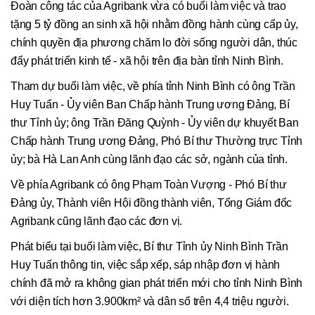
Đoàn công tác của Agribank vừa có buổi làm việc và trao
tặng 5 tỷ đồng an sinh xã hội nhằm đồng hành cùng cấp ủy,
chính quyền địa phương chăm lo đời sống người dân, thúc
đẩy phát triển kinh tế - xã hội trên địa bàn tỉnh Ninh Bình.
Tham dự buổi làm việc, về phía tỉnh Ninh Bình có ông Trần
Huy Tuấn - Ủy viên Ban Chấp hành Trung ương Đảng, Bí
thư Tỉnh ủy; ông Trần Đăng Quỳnh - Ủy viên dự khuyết Ban
Chấp hành Trung ương Đảng, Phó Bí thư Thường trực Tỉnh
ủy; bà Hà Lan Anh cùng lãnh đạo các sở, ngành của tỉnh.
Về phía Agribank có ông Phạm Toàn Vượng - Phó Bí thư
Đảng ủy, Thành viên Hội đồng thành viên, Tổng Giám đốc
Agribank cũng lãnh đạo các đơn vị.
Phát biểu tại buổi làm việc, Bí thư Tỉnh ủy Ninh Bình Trần
Huy Tuấn thông tin, việc sắp xếp, sáp nhập đơn vị hành
chính đã mở ra không gian phát triển mới cho tỉnh Ninh Bình
với diện tích hơn 3.900km² và dân số trên 4,4 triệu người.