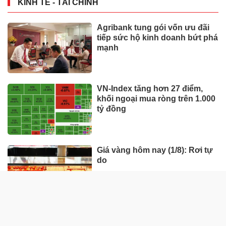
KINH TẾ - TÀI CHÍNH
Agribank tung gói vốn ưu đãi
tiếp sức hộ kinh doanh bứt phá
mạnh
VN-Index tăng hơn 27 điểm,
khối ngoại mua ròng trên 1.000
tỷ đồng
Giá vàng hôm nay (1/8): Rơi tự
do
Giá vàng tuần này (27/7-1/8):
Trải qua nhiều biến động