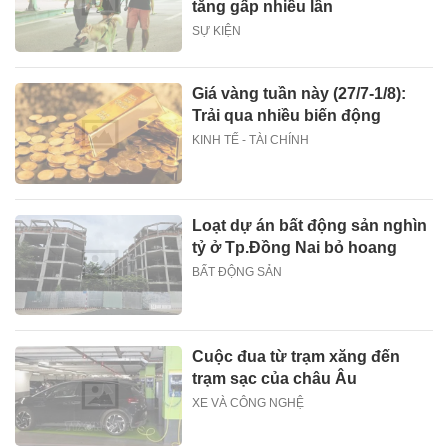
tăng gấp nhiều lần
SỰ KIỆN
Giá vàng tuần này (27/7-1/8):
Trải qua nhiều biến động
KINH TẾ - TÀI CHÍNH
Loạt dự án bất động sản nghìn
tỷ ở Tp.Đồng Nai bỏ hoang
BẤT ĐỘNG SẢN
Cuộc đua từ trạm xăng đến
trạm sạc của châu Âu
XE VÀ CÔNG NGHỆ