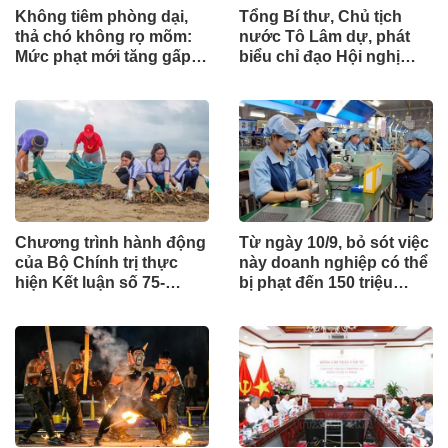
Không tiêm phòng dại,
Tổng Bí thư, Chủ tịch
thả chó không rọ mõm:
nước Tô Lâm dự, phát
Mức phạt mới tăng gấp
biểu chỉ đạo Hội nghị
nhiều lần
Ngoại giao lần thứ 33
Chương trình hành động
Từ ngày 10/9, bỏ sót việc
của Bộ Chính trị thực
này doanh nghiệp có thể
hiện Kết luận số 75-
bị phạt đến 150 triệu
KL/TW
đồng