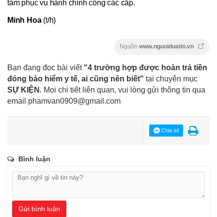
tâm phục vụ hành chính công các cấp.
Minh Hoa
(t/h)
Nguồn
www.nguoiduatin.vn
Bạn đang đọc bài viết
"4 trường hợp được hoàn trả tiền
đóng bảo hiểm y tế, ai cũng nên biết"
tại chuyên mục
SỰ KIỆN
. Mọi chi tiết liên quan, vui lòng gửi thông tin qua
email
phamvan0909@gmail.com
Chia sẻ
Bình luận
Gửi bình luận