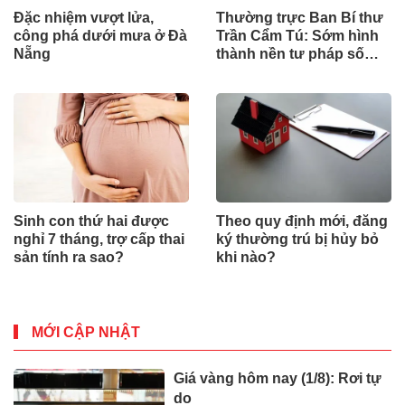
Đặc nhiệm vượt lửa,
Thường trực Ban Bí thư
công phá dưới mưa ở Đà
Trần Cẩm Tú: Sớm hình
Nẵng
thành nền tư pháp số
hiện đại, đồng bộ
Sinh con thứ hai được
Theo quy định mới, đăng
nghỉ 7 tháng, trợ cấp thai
ký thường trú bị hủy bỏ
sản tính ra sao?
khi nào?
MỚI CẬP NHẬT
Giá vàng hôm nay (1/8): Rơi tự
do