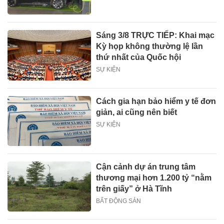
Sáng 3/8 TRỰC TIẾP: Khai mạc
Kỳ họp không thường lệ lần
thứ nhất của Quốc hội
SỰ KIỆN
Cách gia hạn bảo hiểm y tế đơn
giản, ai cũng nên biết
SỰ KIỆN
Cận cảnh dự án trung tâm
thương mại hơn 1.200 tỷ “nằm
trên giấy” ở Hà Tĩnh
BẤT ĐỘNG SẢN