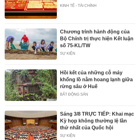
KINH TẾ - TÀI CHÍNH
Chương trình hành động của
Bộ Chính trị thực hiện Kết luận
số 75-KL/TW
SỰ KIỆN
Hồi kết của những cỗ máy
khổng lồ nằm hoang lạnh giữa
rừng sâu ở Huế
BẤT ĐỘNG SẢN
Sáng 3/8 TRỰC TIẾP: Khai mạc
Kỳ họp không thường lệ lần
thứ nhất của Quốc hội
SỰ KIỆN