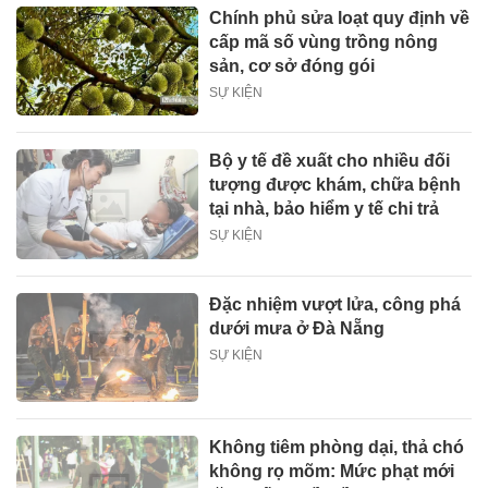
Chính phủ sửa loạt quy định về
cấp mã số vùng trồng nông
sản, cơ sở đóng gói
SỰ KIỆN
Bộ y tế đề xuất cho nhiều đối
tượng được khám, chữa bệnh
tại nhà, bảo hiểm y tế chi trả
SỰ KIỆN
Đặc nhiệm vượt lửa, công phá
dưới mưa ở Đà Nẵng
SỰ KIỆN
Không tiêm phòng dại, thả chó
không rọ mõm: Mức phạt mới