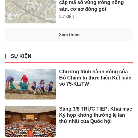
cấp mã số vùng trồng nông
sản, cơ sở đóng gói
SỰ KIỆN
Xem thêm
SỰ KIỆN
Chương trình hành động của
Bộ Chính trị thực hiện Kết luận
số 75-KL/TW
Sáng 3/8 TRỰC TIẾP: Khai mạc
Kỳ họp không thường lệ lần
thứ nhất của Quốc hội