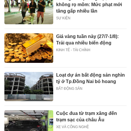
không rọ mõm: Mức phạt mới
tăng gấp nhiều lần
SỰ KIỆN
Giá vàng tuần này (27/7-1/8):
Trải qua nhiều biến động
KINH TẾ - TÀI CHÍNH
Loạt dự án bất động sản nghìn
tỷ ở Tp.Đồng Nai bỏ hoang
BẤT ĐỘNG SẢN
Cuộc đua từ trạm xăng đến
trạm sạc của châu Âu
XE VÀ CÔNG NGHỆ